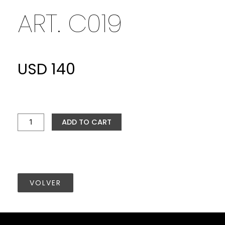
ART. C019
USD
140
ART.
C019
quantity
ADD TO CART
VOLVER