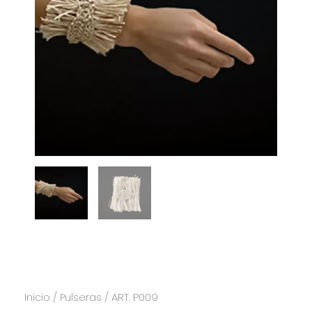
/
/ ART. P009
Inicio
Pulseras